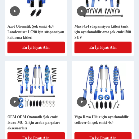
Azot Otomatik Şok emici 4x4
Mavi 4x4 süspansiyon kitleri tank
Landcruiser LC90 için süspansiyon
için ayarlanabilir azot şok emici 500
kaldırma kitleri
SUV
En İyi Fiyatı Alın
En İyi Fiyatı Alın
OEM ODM Otomatik Şok emici
Vigo Revo Hilux için ayarlanabilir
Isuzu MU-X için araba parçaları
coilover ön şok emici 4x4
aksesuarları
En İyi Fiyatı Alın
En İyi Fiyatı Alın