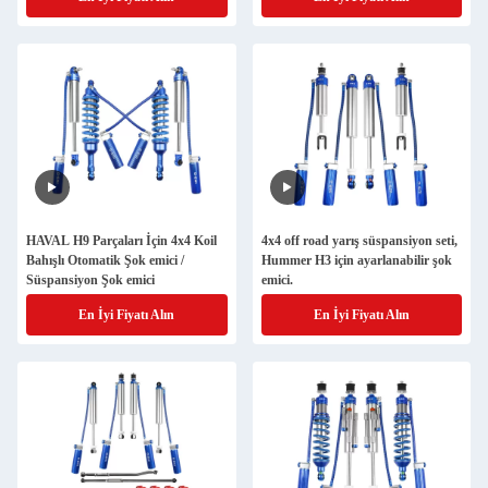
HAVAL H9 Parçaları İçin 4x4 Koil
4x4 off road yarış süspansiyon seti,
Bahışlı Otomatik Şok emici /
Hummer H3 için ayarlanabilir şok
Süspansiyon Şok emici
emici.
En İyi Fiyatı Alın
En İyi Fiyatı Alın